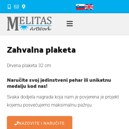
Zahvalna plaketa
Drvena plaketa 32 cm
Naručite svoj jedinstveni pehar ili unikatnu
medalju kod nas!
Svaka dodjela nagrada koja nam je povjerena je projekt
kojemu posvećujemo maksimalnu pažnju.
NAZOVITE I NARUČITE