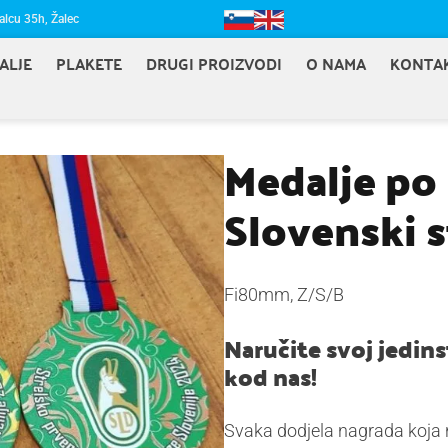
alcu 35h, Žalec
ALJE
PLAKETE
DRUGI PROIZVODI
O NAMA
KONTA
Medalje po 
Slovenski s
Fi80mm, Z/S/B
Naručite svoj jedins
kod nas!
Svaka dodjela nagrada koja 