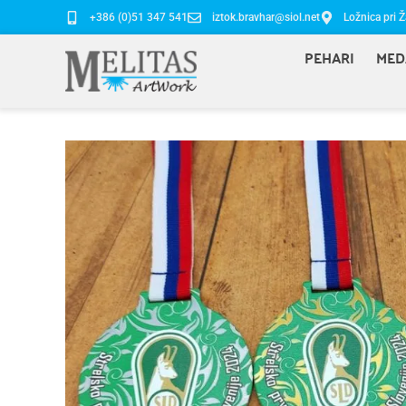
+386 (0)51 347 541
iztok.bravhar@siol.net
Ložnica pri Ž
PEHARI
MED