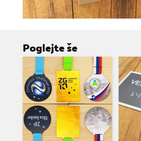
Poglejte še