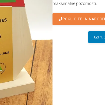
maksimalne pozornosti.
POKLIČITE IN NAROČI
PO