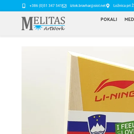
+386 (0)51 347 541
iztok.bravhar@siol.net
Ložnica pri Ž
POKALI
MED