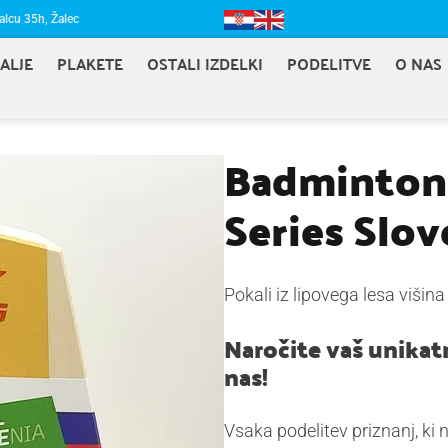
alcu 35h, Žalec
ALJE
PLAKETE
OSTALI IZDELKI
PODELITVE
O NAS
Badminton 
Series Slo
Pokali iz lipovega lesa višin
Naročite vaš unikatn
nas!
Vsaka podelitev priznanj, ki 