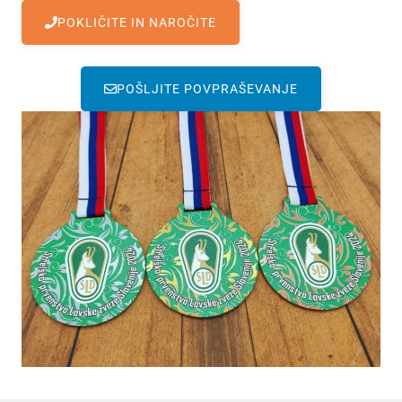
POKLIČITE IN NAROČITE
POŠLJITE POVPRAŠEVANJE