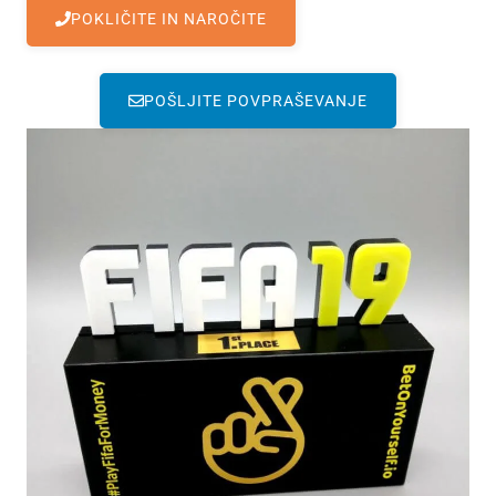
POKLIČITE IN NAROČITE
POŠLJITE POVPRAŠEVANJE