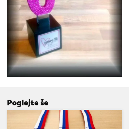
Poglejte še