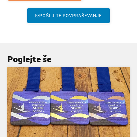
POŠLJITE POVPRAŠEVANJE
Poglejte še