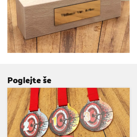
Poglejte še