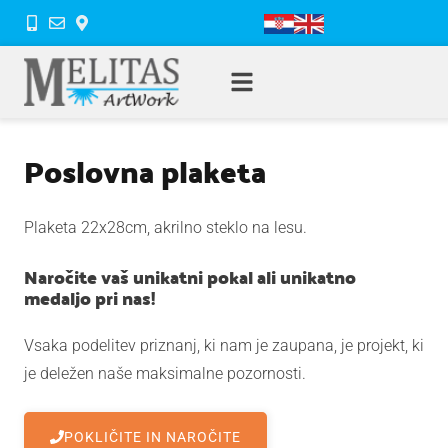
Poslovna plaketa
Plaketa 22x28cm, akrilno steklo na lesu.
Naročite vaš unikatni pokal ali unikatno
medaljo pri nas!
Vsaka podelitev priznanj, ki nam je zaupana, je projekt, ki
je deležen naše maksimalne pozornosti.
POKLIČITE IN NAROČITE