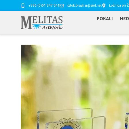
+386 (0)51 347 541
iztok.bravhar@siol.net
Ložnica pri Ž
POKALI
MED