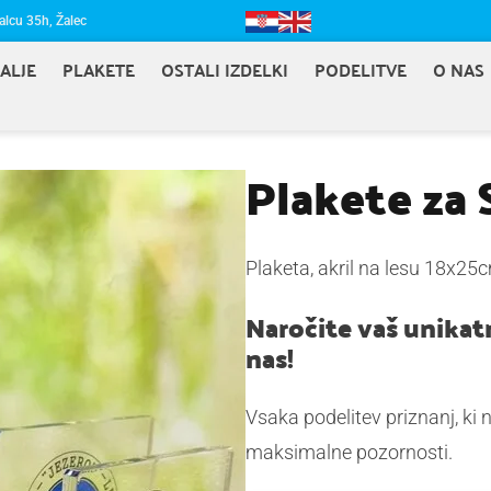
alcu 35h, Žalec
ALJE
PLAKETE
OSTALI IZDELKI
PODELITVE
O NAS
Plakete za
Plaketa, akril na lesu 18x25
Naročite vaš unikatn
nas!
Vsaka podelitev priznanj, ki 
maksimalne pozornosti.