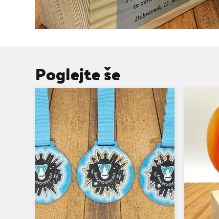
Poglejte še