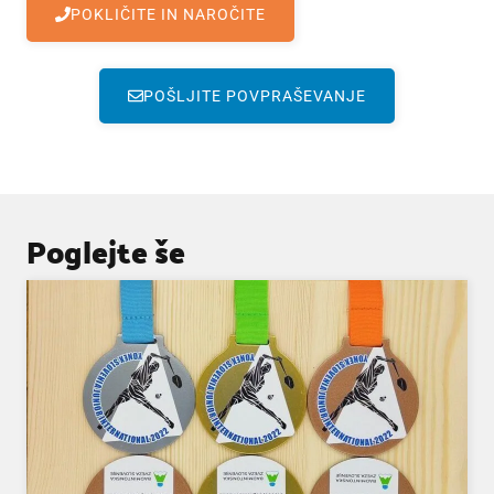
POKLIČITE IN NAROČITE
POŠLJITE POVPRAŠEVANJE
Poglejte še