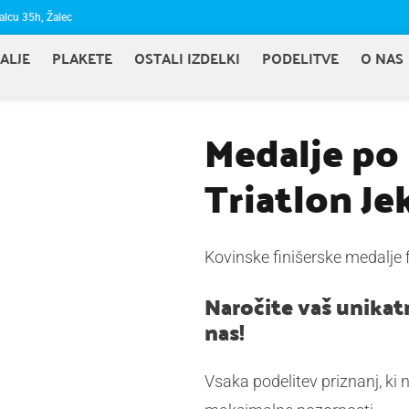
alcu 35h, Žalec
ALJE
PLAKETE
OSTALI IZDELKI
PODELITVE
O NAS
Medalje po 
Triatlon Je
Kovinske finišerske medalj
Naročite vaš unikatn
nas!
Vsaka podelitev priznanj, ki 