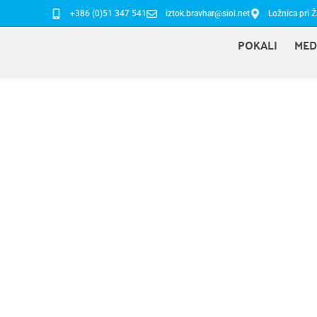
+386 (0)51 347 541
iztok.bravhar@siol.net
Ložnica pri Ž
POKALI
MED